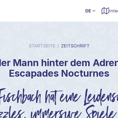
Inte
STARTSEITE
/
ZEITSCHRIFT
 der Mann hinter dem Adren
Escapades Nocturnes
ischbach hat eine Leidens
zles, immersive Spiele