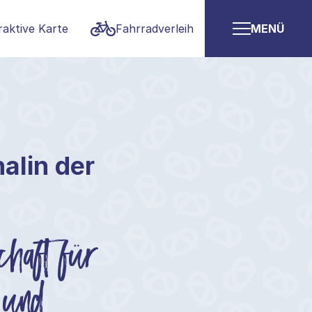
raktive Karte
Fahrradverleih
MENÜ
alin der
chaft für
 und