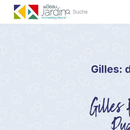
Gilles:
Gilles F
Puz