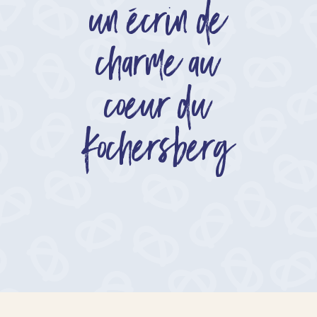
un écrin de
charme au
coeur du
Kochersberg